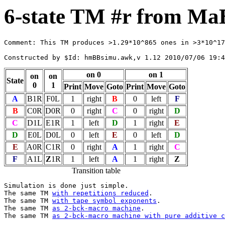
6-state TM #r from Ma
Comment: This TM produces >1.29*10^865 ones in >3*10^17
on 0
on 1
on
on
State
0
1
Print
Move
Goto
Print
Move
Goto
A
B1R
F0L
1
right
B
0
left
F
B
C0R
D0R
0
right
C
0
right
D
C
D1L
E1R
1
left
D
1
right
E
D
E0L
D0L
0
left
E
0
left
D
E
A0R
C1R
0
right
A
1
right
C
F
A1L
Z
1R
1
left
A
1
right
Z
Transition table
Simulation is done just simple.

The same TM 
with repetitions reduced
.

The same TM 
with tape symbol exponents
.

The same TM 
as 2-bck-macro machine
.

The same TM 
as 2-bck-macro machine with pure additive c