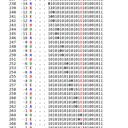
   238  -14 
A
 . . . 
0
1010101010101
0
101001011

   239  -13 
B
 . . . 1
1
010101010101
0
101001011

   240  -12 
D
 . . . 10
0
10101010101
0
101001011

   241  -13 
E
 . . . 1
0
010101010101
0
101001011

   242  -12 
A
 . . . 10
0
10101010101
0
101001011

   243  -11 
B
 . . . 101
1
0101010101
0
101001011

   244  -10 
D
 . . . 1010
0
101010101
0
101001011

   245  -11 
E
 . . . 101
0
0101010101
0
101001011

   246  -10 
A
 . . . 1010
0
101010101
0
101001011

   247   -9 
B
 . . . 10101
1
01010101
0
101001011

   248   -8 
D
 . . . 101010
0
1010101
0
101001011

   249   -9 
E
 . . . 10101
0
01010101
0
101001011

   250   -8 
A
 . . . 101010
0
1010101
0
101001011

   251   -7 
B
 . . . 1010101
1
010101
0
101001011

   252   -6 
D
 . . . 10101010
0
10101
0
101001011

   253   -7 
E
 . . . 1010101
0
010101
0
101001011

   254   -6 
A
 . . . 10101010
0
10101
0
101001011

   255   -5 
B
 . . . 101010101
1
0101
0
101001011

   256   -4 
D
 . . . 1010101010
0
101
0
101001011

   257   -5 
E
 . . . 101010101
0
0101
0
101001011

   258   -4 
A
 . . . 1010101010
0
101
0
101001011

   259   -3 
B
 . . . 10101010101
1
01
0
101001011

   260   -2 
D
 . . . 101010101010
0
1
0
101001011

   261   -3 
E
 . . . 10101010101
0
01
0
101001011

   262   -2 
A
 . . . 101010101010
0
1
0
101001011

   263   -1 
B
 . . . 1010101010101
1
0
101001011

   264    0 
D
 . . . 10101010101010
0
101001011

   265   -1 
E
 . . . 1010101010101
0
0
101001011

   266    0 
A
 . . . 10101010101010
0
101001011

   267    1 
B
 . . . 10101010101010
1
1
01001011
