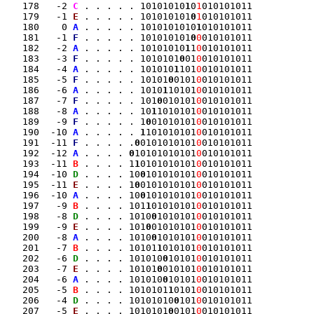
   178   -2 
C
 . . . . . 10101010
1
0
1
010101011

   179   -1 
E
 . . . . . 101010101
0
1
010101011

   180    0 
A
 . . . . . 1010101010
1
010101011

   181   -1 
F
 . . . . . 101010101
0
0
010101011

   182   -2 
A
 . . . . . 10101010
1
1
0
010101011

   183   -3 
F
 . . . . . 1010101
0
01
0
010101011

   184   -4 
A
 . . . . . 101010
1
101
0
010101011

   185   -5 
F
 . . . . . 10101
0
0101
0
010101011

   186   -6 
A
 . . . . . 1010
1
10101
0
010101011

   187   -7 
F
 . . . . . 101
0
010101
0
010101011

   188   -8 
A
 . . . . . 10
1
1010101
0
010101011

   189   -9 
F
 . . . . . 1
0
01010101
0
010101011

   190  -10 
A
 . . . . . 
1
101010101
0
010101011

   191  -11 
F
 . . . . .
0
0101010101
0
010101011

   192  -12 
A
 . . . . 
0
10101010101
0
010101011

   193  -11 
B
 . . . . 1
1
0101010101
0
010101011

   194  -10 
D
 . . . . 10
0
101010101
0
010101011

   195  -11 
E
 . . . . 1
0
0101010101
0
010101011

   196  -10 
A
 . . . . 10
0
101010101
0
010101011

   197   -9 
B
 . . . . 101
1
01010101
0
010101011

   198   -8 
D
 . . . . 1010
0
1010101
0
010101011

   199   -9 
E
 . . . . 101
0
01010101
0
010101011

   200   -8 
A
 . . . . 1010
0
1010101
0
010101011

   201   -7 
B
 . . . . 10101
1
010101
0
010101011

   202   -6 
D
 . . . . 101010
0
10101
0
010101011

   203   -7 
E
 . . . . 10101
0
010101
0
010101011

   204   -6 
A
 . . . . 101010
0
10101
0
010101011

   205   -5 
B
 . . . . 1010101
1
0101
0
010101011

   206   -4 
D
 . . . . 10101010
0
101
0
010101011

   207   -5 
E
 . . . . 1010101
0
0101
0
010101011
