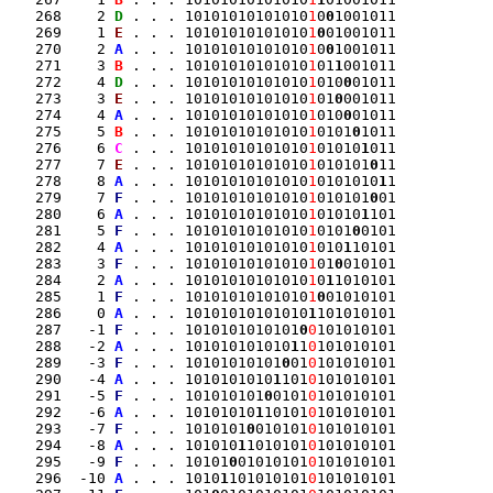
   268    2 
D
 . . . 10101010101010
1
0
0
1001011

   269    1 
E
 . . . 10101010101010
1
0
01001011

   270    2 
A
 . . . 10101010101010
1
0
0
1001011

   271    3 
B
 . . . 10101010101010
1
01
1
001011

   272    4 
D
 . . . 10101010101010
1
010
0
01011

   273    3 
E
 . . . 10101010101010
1
01
0
001011

   274    4 
A
 . . . 10101010101010
1
010
0
01011

   275    5 
B
 . . . 10101010101010
1
0101
0
1011

   276    6 
C
 . . . 10101010101010
1
01010
1
011

   277    7 
E
 . . . 10101010101010
1
010101
0
11

   278    8 
A
 . . . 10101010101010
1
0101010
1
1

   279    7 
F
 . . . 10101010101010
1
010101
0
01

   280    6 
A
 . . . 10101010101010
1
01010
1
101

   281    5 
F
 . . . 10101010101010
1
0101
0
0101

   282    4 
A
 . . . 10101010101010
1
010
1
10101

   283    3 
F
 . . . 10101010101010
1
01
0
010101

   284    2 
A
 . . . 10101010101010
1
0
1
1010101

   285    1 
F
 . . . 10101010101010
1
0
01010101

   286    0 
A
 . . . 10101010101010
1
101010101

   287   -1 
F
 . . . 1010101010101
0
0
101010101

   288   -2 
A
 . . . 101010101010
1
1
0
101010101

   289   -3 
F
 . . . 10101010101
0
01
0
101010101

   290   -4 
A
 . . . 1010101010
1
101
0
101010101

   291   -5 
F
 . . . 101010101
0
0101
0
101010101

   292   -6 
A
 . . . 10101010
1
10101
0
101010101

   293   -7 
F
 . . . 1010101
0
010101
0
101010101

   294   -8 
A
 . . . 101010
1
1010101
0
101010101

   295   -9 
F
 . . . 10101
0
01010101
0
101010101

   296  -10 
A
 . . . 1010
1
101010101
0
101010101
