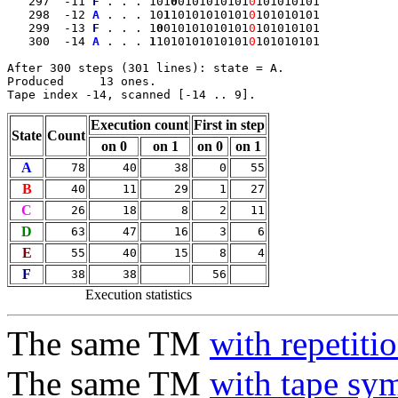
   297  -11 
F
 . . . 101
0
0101010101
0
101010101

   298  -12 
A
 . . . 10
1
10101010101
0
101010101

   299  -13 
F
 . . . 1
0
010101010101
0
101010101

   300  -14 
A
 . . . 
1
1010101010101
0
101010101

After 300 steps (301 lines): state = A.

Produced     13 ones.

Execution count
First in step
State
Count
on 0
on 1
on 0
on 1
A
78
40
38
0
55
B
40
11
29
1
27
C
26
18
8
2
11
D
63
47
16
3
6
E
55
40
15
8
4
F
38
38
56
Execution statistics
The same TM
with repetiti
The same TM
with tape sy