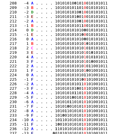
   208   -4 
A
 . . . . 10101010
0
101
0
010101011

   209   -3 
B
 . . . . 101010101
1
01
0
010101011

   210   -2 
D
 . . . . 1010101010
0
1
0
010101011

   211   -3 
E
 . . . . 101010101
0
01
0
010101011

   212   -2 
A
 . . . . 1010101010
0
1
0
010101011

   213   -1 
B
 . . . . 10101010101
1
0
010101011

   214    0 
D
 . . . . 101010101010
0
010101011

   215   -1 
E
 . . . . 10101010101
0
0
010101011

   216    0 
A
 . . . . 101010101010
0
010101011

   217    1 
B
 . . . . 101010101010
1
0
10101011

   218    2 
C
 . . . . 101010101010
1
0
1
0101011

   219    3 
E
 . . . . 101010101010
1
01
0
101011

   220    4 
A
 . . . . 101010101010
1
010
1
01011

   221    3 
F
 . . . . 101010101010
1
01
0
001011

   222    2 
A
 . . . . 101010101010
1
0
1
1001011

   223    1 
F
 . . . . 101010101010
1
0
01001011

   224    0 
A
 . . . . 101010101010
1
101001011

   225   -1 
F
 . . . . 10101010101
0
0
101001011

   226   -2 
A
 . . . . 1010101010
1
1
0
101001011

   227   -3 
F
 . . . . 101010101
0
01
0
101001011

   228   -4 
A
 . . . . 10101010
1
101
0
101001011

   229   -5 
F
 . . . . 1010101
0
0101
0
101001011

   230   -6 
A
 . . . . 101010
1
10101
0
101001011

   231   -7 
F
 . . . . 10101
0
010101
0
101001011

   232   -8 
A
 . . . . 1010
1
1010101
0
101001011

   233   -9 
F
 . . . . 101
0
01010101
0
101001011

   234  -10 
A
 . . . . 10
1
101010101
0
101001011

   235  -11 
F
 . . . . 1
0
0101010101
0
101001011

   236  -12 
A
 . . . . 
1
10101010101
0
101001011

   237  -13 
F
 . . . .
0
010101010101
0
101001011
