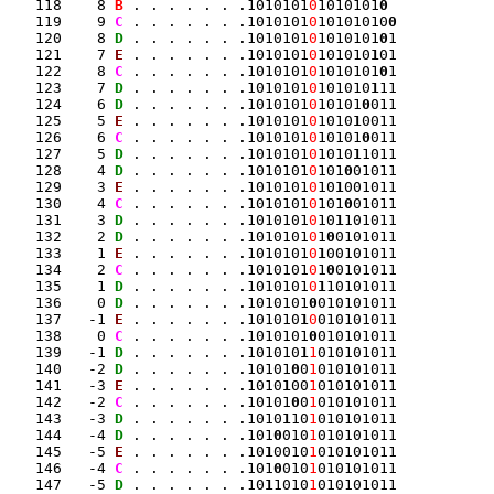
   118    8 
B
 . . . . . . .1010101
0
1010101
0
   119    9 
C
 . . . . . . .1010101
0
10101010
0
   120    8 
D
 . . . . . . .1010101
0
1010101
0
1

   121    7 
E
 . . . . . . .1010101
0
101010
1
01

   122    8 
C
 . . . . . . .1010101
0
1010101
0
1

   123    7 
D
 . . . . . . .1010101
0
101010
1
11

   124    6 
D
 . . . . . . .1010101
0
10101
0
011

   125    5 
E
 . . . . . . .1010101
0
1010
1
0011

   126    6 
C
 . . . . . . .1010101
0
10101
0
011

   127    5 
D
 . . . . . . .1010101
0
1010
1
1011

   128    4 
D
 . . . . . . .1010101
0
101
0
01011

   129    3 
E
 . . . . . . .1010101
0
10
1
001011

   130    4 
C
 . . . . . . .1010101
0
101
0
01011

   131    3 
D
 . . . . . . .1010101
0
10
1
101011

   132    2 
D
 . . . . . . .1010101
0
1
0
0101011

   133    1 
E
 . . . . . . .1010101
0
1
00101011

   134    2 
C
 . . . . . . .1010101
0
1
0
0101011

   135    1 
D
 . . . . . . .1010101
0
1
10101011

   136    0 
D
 . . . . . . .1010101
0
010101011

   137   -1 
E
 . . . . . . .101010
1
0
010101011

   138    0 
C
 . . . . . . .1010101
0
010101011

   139   -1 
D
 . . . . . . .101010
1
1
010101011

   140   -2 
D
 . . . . . . .10101
0
0
1
010101011

   141   -3 
E
 . . . . . . .1010
1
00
1
010101011

   142   -2 
C
 . . . . . . .10101
0
0
1
010101011

   143   -3 
D
 . . . . . . .1010
1
10
1
010101011

   144   -4 
D
 . . . . . . .101
0
010
1
010101011

   145   -5 
E
 . . . . . . .10
1
0010
1
010101011

   146   -4 
C
 . . . . . . .101
0
010
1
010101011

   147   -5 
D
 . . . . . . .10
1
1010
1
010101011
