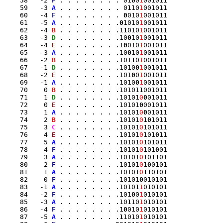
    58   -2 
F
 . . . . . . . . 01
0
0
1
001011

    59   -3 
A
 . . . . . . . . 0
1
10
1
001011

    60   -4 
F
 . . . . . . . . 
0
010
1
001011

    61   -5 
A
 . . . . . . . .
0
1010
1
001011

    62   -4 
B
 . . . . . . . .1
1
010
1
001011

    63   -3 
D
 . . . . . . . .10
0
10
1
001011

    64   -4 
E
 . . . . . . . .1
0
010
1
001011

    65   -3 
A
 . . . . . . . .10
0
10
1
001011

    66   -2 
B
 . . . . . . . .101
1
0
1
001011

    67   -1 
D
 . . . . . . . .1010
0
1
001011

    68   -2 
E
 . . . . . . . .101
0
0
1
001011

    69   -1 
A
 . . . . . . . .1010
0
1
001011

    70    0 
B
 . . . . . . . .10101
1
001011

    71    1 
D
 . . . . . . . .10101
0
0
01011

    72    0 
E
 . . . . . . . .10101
0
001011

    73    1 
A
 . . . . . . . .10101
0
0
01011

    74    2 
B
 . . . . . . . .10101
0
1
0
1011

    75    3 
C
 . . . . . . . .10101
0
10
1
011

    76    4 
E
 . . . . . . . .10101
0
101
0
11

    77    5 
A
 . . . . . . . .10101
0
1010
1
1

    78    4 
F
 . . . . . . . .10101
0
101
0
01

    79    3 
A
 . . . . . . . .10101
0
10
1
101

    80    2 
F
 . . . . . . . .10101
0
1
0
0101

    81    1 
A
 . . . . . . . .10101
0
1
10101

    82    0 
F
 . . . . . . . .10101
0
010101

    83   -1 
A
 . . . . . . . .1010
1
1
010101

    84   -2 
F
 . . . . . . . .101
0
0
1
010101

    85   -3 
A
 . . . . . . . .10
1
10
1
010101

    86   -4 
F
 . . . . . . . .1
0
010
1
010101

    87   -5 
A
 . . . . . . . .
1
1010
1
010101
