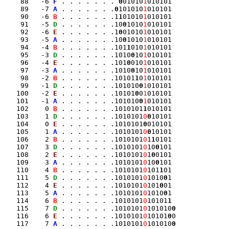
    88   -6 
F
 . . . . . . . 
0
01010
1
010101

    89   -7 
A
 . . . . . . .
0
101010
1
010101

    90   -6 
B
 . . . . . . .1
1
01010
1
010101

    91   -5 
D
 . . . . . . .10
0
1010
1
010101

    92   -6 
E
 . . . . . . .1
0
01010
1
010101

    93   -5 
A
 . . . . . . .10
0
1010
1
010101

    94   -4 
B
 . . . . . . .101
1
010
1
010101

    95   -3 
D
 . . . . . . .1010
0
10
1
010101

    96   -4 
E
 . . . . . . .101
0
010
1
010101

    97   -3 
A
 . . . . . . .1010
0
10
1
010101

    98   -2 
B
 . . . . . . .10101
1
0
1
010101

    99   -1 
D
 . . . . . . .101010
0
1
010101

   100   -2 
E
 . . . . . . .10101
0
0
1
010101

   101   -1 
A
 . . . . . . .101010
0
1
010101

   102    0 
B
 . . . . . . .1010101
1
010101

   103    1 
D
 . . . . . . .1010101
0
0
10101

   104    0 
E
 . . . . . . .1010101
0
010101

   105    1 
A
 . . . . . . .1010101
0
0
10101

   106    2 
B
 . . . . . . .1010101
0
1
1
0101

   107    3 
D
 . . . . . . .1010101
0
10
0
101

   108    2 
E
 . . . . . . .1010101
0
1
0
0101

   109    3 
A
 . . . . . . .1010101
0
10
0
101

   110    4 
B
 . . . . . . .1010101
0
101
1
01

   111    5 
D
 . . . . . . .1010101
0
1010
0
1

   112    4 
E
 . . . . . . .1010101
0
101
0
01

   113    5 
A
 . . . . . . .1010101
0
1010
0
1

   114    6 
B
 . . . . . . .1010101
0
10101
1
   115    7 
D
 . . . . . . .1010101
0
101010
0
   116    6 
E
 . . . . . . .1010101
0
10101
0
0

   117    7 
A
 . . . . . . .1010101
0
101010
0