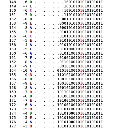
   148   -6 
D
 . . . . . . .1
0
01010
1
010101011

   149   -7 
E
 . . . . . . .
1
001010
1
010101011

   150   -6 
C
 . . . . . . .1
0
01010
1
010101011

   151   -7 
D
 . . . . . . .
1
101010
1
010101011

   152   -8 
D
 . . . . . . 
0
0101010
1
010101011

   153   -9 
E
 . . . . . .
0
00101010
1
010101011

   154   -8 
A
 . . . . . .0
0
0101010
1
010101011

   155   -7 
B
 . . . . . .01
0
101010
1
010101011

   156   -6 
C
 . . . . . .010
1
01010
1
010101011

   157   -5 
E
 . . . . . .0101
0
1010
1
010101011

   158   -4 
A
 . . . . . .01010
1
010
1
010101011

   159   -5 
F
 . . . . . .0101
0
0010
1
010101011

   160   -6 
A
 . . . . . .010
1
10010
1
010101011

   161   -7 
F
 . . . . . .01
0
010010
1
010101011

   162   -8 
A
 . . . . . .0
1
1010010
1
010101011

   163   -9 
F
 . . . . . .
0
01010010
1
010101011

   164  -10 
A
 . . . . . 
0
101010010
1
010101011

   165   -9 
B
 . . . . . 1
1
01010010
1
010101011

   166   -8 
D
 . . . . . 10
0
1010010
1
010101011

   167   -9 
E
 . . . . . 1
0
01010010
1
010101011

   168   -8 
A
 . . . . . 10
0
1010010
1
010101011

   169   -7 
B
 . . . . . 101
1
010010
1
010101011

   170   -6 
D
 . . . . . 1010
0
10010
1
010101011

   171   -7 
E
 . . . . . 101
0
010010
1
010101011

   172   -6 
A
 . . . . . 1010
0
10010
1
010101011

   173   -5 
B
 . . . . . 10101
1
0010
1
010101011

   174   -4 
D
 . . . . . 101010
0
010
1
010101011

   175   -5 
E
 . . . . . 10101
0
0010
1
010101011

   176   -4 
A
 . . . . . 101010
0
010
1
010101011

   177   -3 
B
 . . . . . 1010101
0
10
1
010101011
